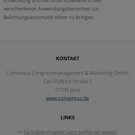
Ablehnen
Entwicklung und die Unterschiedene in den
verschiedenen Anwendungsbereichen zur
Belichtungsautomatik näher zu bringen.
Speichern
Details anzeigen
Impressum
|
Datenschutz
KONTAKT
Conventus Congressmanagement & Marketing GmbH
Carl-Pulfrich-Straße 1
07745 Jena
www.conventus.de
LINKS
Sie haben Fragen? Gern helfen wir weiter!