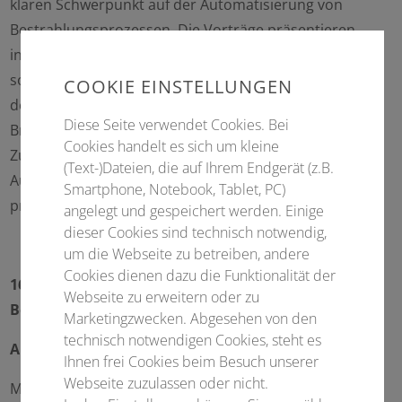
klaren Schwerpunkt auf der Automatisierung von
Bestrahlungsprozessen. Die Vorträge präsentieren
innovative Ansätze wie agentische Automatisierung
sowie radiobiologisch basierte Frameworks und zeigen
COOKIE EINSTELLUNGEN
deren Anwendung in klinischen Szenarien wie dem
Diese Seite verwendet Cookies. Bei
Bronchial- und Prostatakarzinom auf. Ziel ist es, die
Cookies handelt es sich um kleine
Zukunftsfähigkeit und Machbarkeit moderner
(Text-)Dateien, die auf Ihrem Endgerät (z.B.
Autoplanning-Systeme für eine effizientere und
Smartphone, Notebook, Tablet, PC)
präzisere klinische Praxis zu diskutieren.
angelegt und gespeichert werden. Einige
dieser Cookies sind technisch notwendig,
um die Webseite zu betreiben, andere
Cookies dienen dazu die Funktionalität der
16.00 Uhr bis 18.00 Uhr
Webseite zu erweitern oder zu
Belichtungsautomatik bei Spezialsystemen
Marketingzwecken. Abgesehen von den
technisch notwendigen Cookies, steht es
Ablauf
Ihnen frei Cookies beim Besuch unserer
Webseite zuzulassen oder nicht.
Moderation: Kerstin Jungnickel