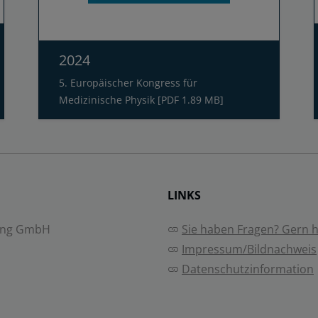
2024
5. Europäischer Kongress für
Medizinische Physik [PDF 1.89 MB]
LINKS
ing GmbH
Sie haben Fragen? Gern he
Impressum/Bildnachweis
Datenschutzinformation