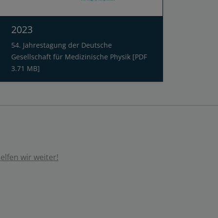
2023
54. Jahrestagung der Deutsche
Gesellschaft für Medizinische Physik [PDF
3.71 MB]
lfen wir weiter!