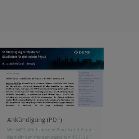
Ankündigung (PDF)
Wie MRT, Medizinische Physik und KI die
Medizin von morgen gestalten (PDF, 367