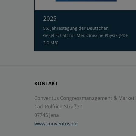
2025
56. Jahrestagung der Deutschen
Gesellschaft für Medizinische Physik [PDF
2.0 MB]
KONTAKT
Conventus Congressmanagement & Market
Carl-Pulfrich-Straße 1
07745 Jena
www.conventus.de