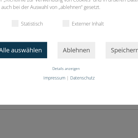
auch bei der Auswahl von „ablehnen“ gesetzt.
Statistisch
Externer Inhalt
ilnehmen
nehmen
Alle auswählen
Ablehnen
Speicher
iew führen. Bitte vermitteln Sie mir eine potenzielle Gesp
Details anzeigen
emeldungen
Impressum
|
Datenschutz