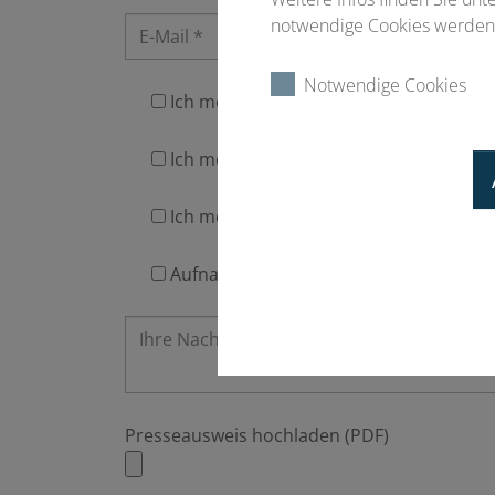
notwendige Cookies werden 
Notwendige Cookies
Ich möchte an der Pressekonferenz te
Ich möchte an der Veranstaltung teil
Ich möchte vor dem Kongress ein Interv
Aufnahme Verteiler Conventus-Press
Presseausweis hochladen (PDF)