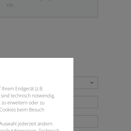
KB)
f Ihrem Endgerät (z.B.
 sind technisch notwendig,
 zu erweitern oder zu
 Cookies beim Besuch
 Auswahl jederzeit ändern.
enschutzhinweisen. Technisch