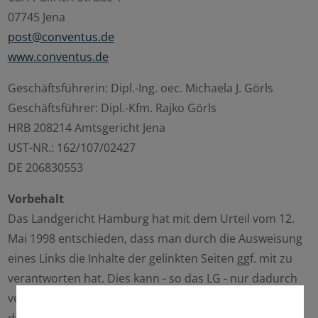
07745 Jena
post@conventus.de
www.conventus.de
Geschäftsführerin: Dipl.-Ing. oec. Michaela J. Görls
Geschäftsführer: Dipl.-Kfm. Rajko Görls
HRB 208214 Amtsgericht Jena
UST-NR.: 162/107/02427
DE 206830553
Vorbehalt
Das Landgericht Hamburg hat mit dem Urteil vom 12.
Mai 1998 entschieden, dass man durch die Ausweisung
eines Links die Inhalte der gelinkten Seiten ggf. mit zu
verantworten hat. Dies kann - so das LG - nur dadurch
verhindert werden, dass man sich ausdrücklich von
diesen Inhalten distanziert.