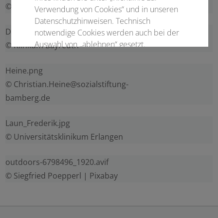
© Sebastian Pflaum | Pixabay
Verwendung von Cookies“ und in unseren
Datenschutzhinweisen. Technisch
Dierl_Mathias-9174.jpg
notwendige Cookies werden auch bei der
Auswahl von „ablehnen“ gesetzt.
© Klinkum Bayreuth
Heine.png
Notwendige Cookies
© Christian.Heine@sozialstiftung-
Statistisch
bamberg.de
Externer Inhalt
Laun_Frederik.jpg
© Universitätsklinikum Erlangen
Alle auswählen
outdoors-6798496_1920.avif
© Siegfried Poepperl | Pixabay
Ablehnen
Speichern