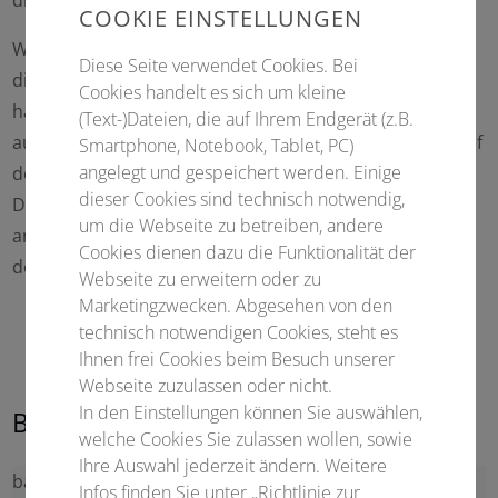
COOKIE EINSTELLUNGEN
Wir betonen ausführlich, dass wir keinerlei Einfluss auf
Diese Seite verwendet Cookies. Bei
die Gestaltung und den Inhalt der gelinkten Seiten
Cookies handelt es sich um kleine
haben. Deshalb distanzieren wir uns hiermit
(Text-)Dateien, die auf Ihrem Endgerät (z.B.
ausdrücklich von allen Inhalten aller gelinkten Seiten auf
Smartphone, Notebook, Tablet, PC)
angelegt und gespeichert werden. Einige
der gesamten Homepage inklusive aller Unterseiten.
dieser Cookies sind technisch notwendig,
Diese Erklärung gilt für alle auf unserer Homepage
um die Webseite zu betreiben, andere
angebrachten Links und für alle Inhalte der Seiten, zu
Cookies dienen dazu die Funktionalität der
denen Links oder Banner führen.
Webseite zu erweitern oder zu
Marketingzwecken. Abgesehen von den
technisch notwendigen Cookies, steht es
Ihnen frei Cookies beim Besuch unserer
Webseite zuzulassen oder nicht.
In den Einstellungen können Sie auswählen,
Bildnachweis
welche Cookies Sie zulassen wollen, sowie
Ihre Auswahl jederzeit ändern. Weitere
bamberg-5041764_1920.avif
Infos finden Sie unter „Richtlinie zur