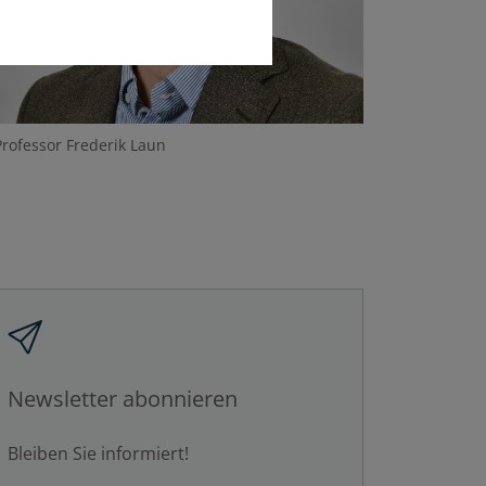
Professor Frederik Laun
Newsletter abonnieren
Bleiben Sie informiert!