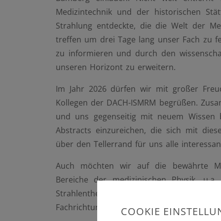
Medizintechnik und der historischen St
Strahlung entdeckte, die die Welt der Me
treffen um drei Tage lang unser Fach zu f
zu informieren und durch den wissenscha
unseren Horizont zu erweitern.
Im Jahr 2026 dürfen wir mit großer Freu
Kollegen der DACH-ISMRM begrüßen. Zusa
und uns gegenseitig mit neuem Wissen b
Abstracts einzureichen, die sich mit di
über den Tellerrand für uns alle interessan
Auch möchten wir auf die bewährte Mögl
Bereiche der medizinischen Physik, u.a.
Strahlentherapie, Audiologie und Medizin
Fachrichtungen der Medizinischen Physik att
COOKIE EINSTELL