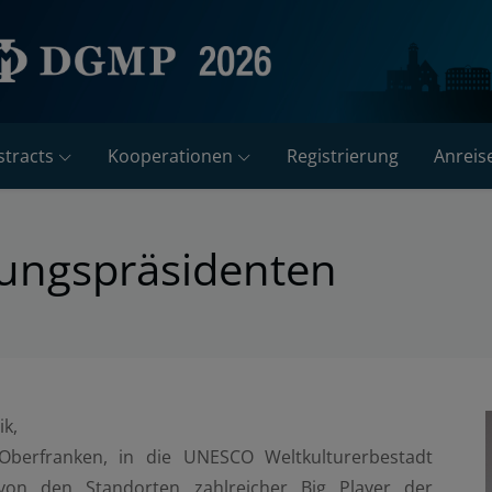
tracts
Kooperationen
Registrierung
Anreis
ungspräsidenten
k,
Oberfranken, in die UNESCO Weltkulturerbestadt
von den Standorten zahlreicher Big Player der