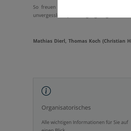
So freuen wir uns darauf Sie 2026 in 
unvergessliche Jahrestagung zu gestalten.
Mathias Dierl, Thomas Koch (Christian H
Organisatorisches
Alle wichtigen Informationen für Sie auf
einen Blick.