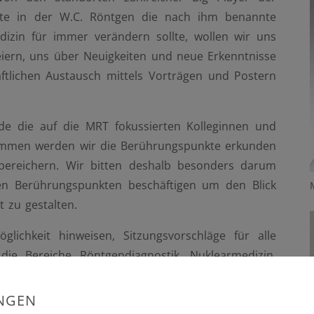
ätte in der W.C. Röntgen die nach ihm benannte
dizin für immer verändern sollte, wollen wir uns
eiern, uns über Neuigkeiten und neue Erkenntnisse
ftlichen Austausch mittels Vorträgen und Postern
de die auf die MRT fokussierten Kolleginnen und
mmen werden wir die Berührungspunkte erkunden
ereichern. Wir bitten deshalb besonders darum
esen Berührungspunkten beschäftigen um den Blick
t zu gestalten.
ichkeit hinweisen, Sitzungsvorschläge für alle
 die Bereiche Röntgendiagnostik, Nuklearmedizin,
ische Optik einzureichen um die Tagung für viele
raktiv zu gestalten.
UNGEN