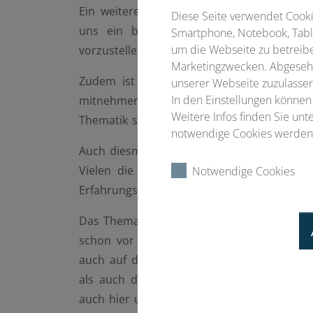
Ein weiterer Schwerpunkt wird auf der Aus
Diese Seite verwendet Cookie
uns ein besonderes Anliegen junge Koll
Smartphone, Notebook, Table
um die Webseite zu betreibe
vorzustellen und Abstracts einzureichen.
Marketingzwecken. Abgesehe
Zudem ist für uns alle immer interessan
unserer Webseite zuzulassen
In den Einstellungen können
mitnehmen können, welche für Sie von Nut
Weitere Infos finden Sie un
Thematik soll an diesen Tagen ausreichend 
notwendige Cookies werden 
Auch diesmal gibt es wieder zahlreiche Na
Vielen die aktive Teilnahme an der Jahr
Notwendige Cookies
Erfahrungsgrenzen zu überwinden ist uns d
Das Thema Nachhaltigkeit, dass wir Dank d
schon vor anderen Fachgesellschaften i
auch auf dieser Tagung weiterverfolgen –
als auch durch entsprechende Beitragsth
auch hier um entsprechende Abstracts.