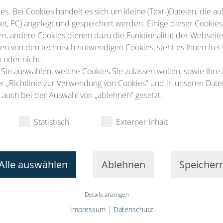
-, Fort- und Weiterbildung liegen. Deshalb ist es
s. Bei Cookies handelt es sich um kleine (Text-)Dateien, die au
eginnen und Kollegen aufzurufen ihre Arbeiten
t, PC) angelegt und gespeichert werden. Einige dieser Cookies
n, andere Cookies dienen dazu die Funktionalität der Webseite
n von den technisch notwendigen Cookies, steht es Ihnen frei
t, dass Sie neben Wissen auch praktische Ideen
 oder nicht.
 Sie auswählen, welche Cookies Sie zulassen wollen, sowie Ihre
zen in der täglichen Arbeit sind. Auch für diese
ter „Richtlinie zur Verwendung von Cookies“ und in unseren Dat
Platz sein.
auch bei der Auswahl von „ablehnen“ gesetzt.
chwuchspreise und Reisestipendien, die hoffentlich
estagung ermöglichen. Gerade um die Alters- und
Statistisch
Externer Inhalt
ies ein besonderes Anliegen.
er Initiative der Arbeitsgruppe „DGMP goes green“
Alle auswählen
Ablehnen
Speicher
n unsere Tagung aufgenommen haben, werden wir
 sowohl durch eine nachhaltige Tagungsgestaltung,
Details anzeigen
emen. Dazu benötige wir Unterstützung und bitte
Impressum
|
Datenschutz