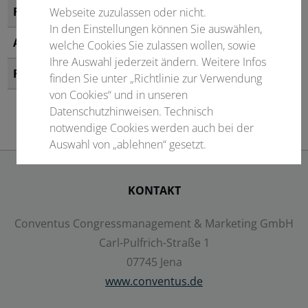
Fachsitzungseinreichung
Termin folgt zeitnah!
Webseite zuzulassen oder nicht.
In den Einstellungen können Sie auswählen,
Abstracteinreichung
Termin folgt zeitnah!
welche Cookies Sie zulassen wollen, sowie
Ihre Auswahl jederzeit ändern. Weitere Infos
Frühbuchergebühr
Termin folgt zeitnah!
finden Sie unter „Richtlinie zur Verwendung
von Cookies“ und in unseren
Datenschutzhinweisen. Technisch
notwendige Cookies werden auch bei der
Auswahl von „ablehnen“ gesetzt.
Notwendige Cookies
KONTAKT
Statistisch
Conventus Congressmanagement & Marketing GmbH
Externer Inhalt
Carl-Pulfrich-Straße 1
07745 Jena
www.conventus.de
Alle auswählen