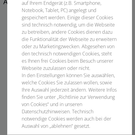
Abtractthemen
auf Ihrem Endgerät (z.B. Smartphone,
Notebook, Tablet, PC) angelegt und
Röntgenbildgebung
gespeichert werden. Einige dieser Cookies
sind technisch notwendig, um die Webseite
Nuklearmedizin
zu betreiben, andere Cookies dienen dazu
Strahlentherapie
die Funktionalität der Webseite zu erweitern
MRT
oder zu Marketingzwecken. Abgesehen von
Audiologie
den technisch notwendigen Cookies, steht
Biomedizinsche Optik
es Ihnen frei Cookies beim Besuch unserer
Medizinische Informatik/ Künstliche Intelligenz
Webseite zuzulassen oder nicht.
In den Einstellungen können Sie auswählen,
Hybridverfahren
welche Cookies Sie zulassen wollen, sowie
Strahlenschutz
Ihre Auswahl jederzeit ändern. Weitere Infos
Strahlenbiologie
finden Sie unter „Richtlinie zur Verwendung
Energie und Ressourcenmanagement
von Cookies“ und in unseren
Aus- und Weiterbildung in Medizinischer Physik
Datenschutzhinweisen. Technisch
Junge Medizinphysik
notwendige Cookies werden auch bei der
Auswahl von „ablehnen“ gesetzt.
Freie Themen